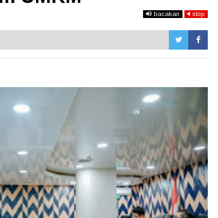
bacakan
stop