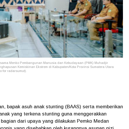
ersama Menko Pembangunan Manusia dan Kebudayaan (PMK) Muhadjir
enghapusan Kemiskinan Ekstrem di Kabupaten/Kota Provinsi Sumatera Utara
o for radarsumut).
 bapak asuh anak stunting (BAAS) serta memberikan
anak yang terkena stunting guna menggerakkan
bagian dari upaya yang dilakukan Pemko Medan
ronis yang disebabkan oleh kurangnya asupan gizi