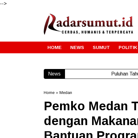
-->
HOME
NEWS
SUMUT
POLITIK
News
Puluhan Tah
Home
»
Medan
Pemko Medan Ta
dengan Makana
Bantuan Prog