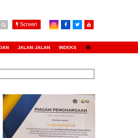
Screen
DAN
JALAN-JALAN
INDEKS
dan
New!