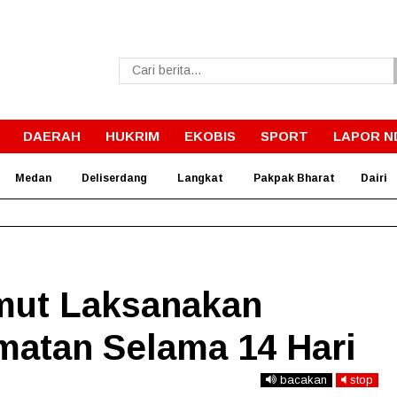
DAERAH
HUKRIM
EKOBIS
SPORT
LAPOR N
Medan
Deliserdang
Langkat
Pakpak Bharat
Dairi
Ini Penjelasan Dokter Forensik Soal Peluru Eks Istri Polisi di Me
umut Laksanakan
matan Selama 14 Hari
bacakan
stop