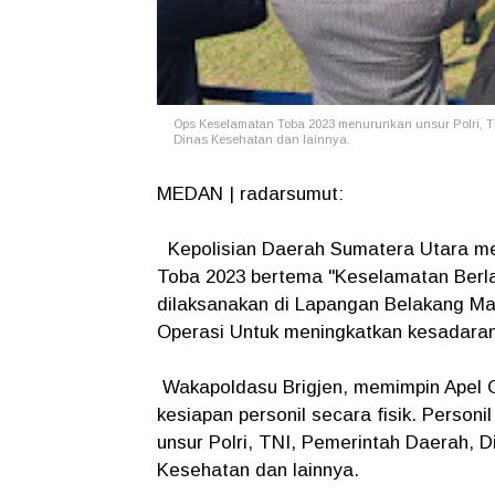
Ops Keselamatan Toba 2023 menurunkan unsur Polri, T
Dinas Kesehatan dan lainnya.
MEDAN | radarsumut:
Kepolisian Daerah Sumatera Utara me
Toba 2023 bertema "Keselamatan Berl
dilaksanakan di Lapangan Belakang Ma
Operasi Untuk meningkatkan kesadaran 
Wakapoldasu Brigjen, memimpin Apel
kesiapan personil secara fisik. Personi
unsur Polri, TNI, Pemerintah Daerah, 
Kesehatan dan lainnya.