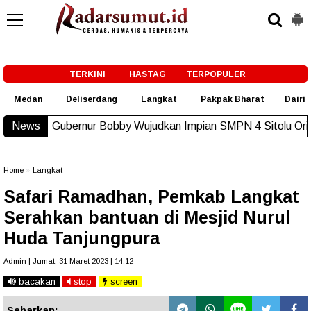
-->
TERKINI
HASTAG
TERPOPULER
Medan
Deliserdang
Langkat
Pakpak Bharat
Dairi
r Bobby Wujudkan Impian SMPN 4 Sitolu Ori Miliki Gedung Per
News
Home
»
Langkat
Safari Ramadhan, Pemkab Langkat
Serahkan bantuan di Mesjid Nurul
Huda Tanjungpura
Admin | Jumat, 31 Maret 2023 | 14.12
bacakan
stop
screen
Sebarkan: