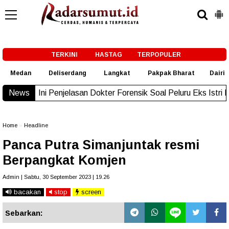
-->
TERKINI
HASTAG
TERPOPULER
Medan
Deliserdang
Langkat
Pakpak Bharat
Dairi
 Penjelasan Dokter Forensik Soal Peluru Eks Istri Polisi di Medan
News
Home
»
Headline
Panca Putra Simanjuntak resmi
Berpangkat Komjen
Admin | Sabtu, 30 September 2023 | 19.26
bacakan
stop
screen
Sebarkan: