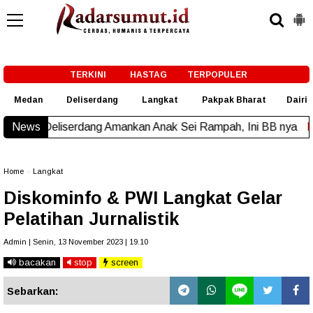
-->
TERKINI
HASTAG
TERPOPULER
Medan
Deliserdang
Langkat
Pakpak Bharat
Dairi
sta Deliserdang Amankan Anak Sei Rampah, Ini BB nya
News
New!
Home
»
Langkat
Diskominfo & PWI Langkat Gelar
Pelatihan Jurnalistik
Admin | Senin, 13 November 2023 | 19.10
bacakan
stop
screen
Sebarkan: