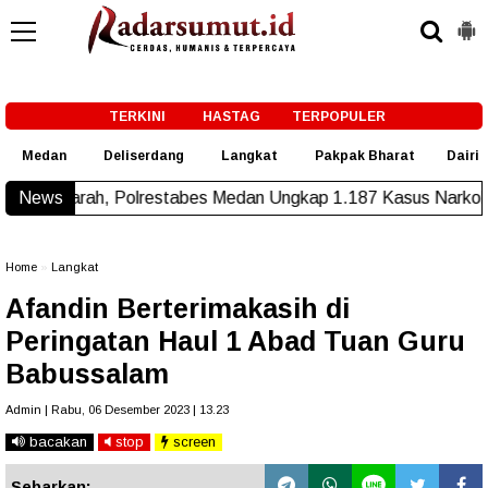
-->
TERKINI
HASTAG
TERPOPULER
Medan
Deliserdang
Langkat
Pakpak Bharat
Dairi
, Polrestabes Medan Ungkap 1.187 Kasus Narkoba dalam 300 
News
Home
»
Langkat
Afandin Berterimakasih di
Peringatan Haul 1 Abad Tuan Guru
Babussalam
Admin | Rabu, 06 Desember 2023 | 13.23
bacakan
stop
screen
Sebarkan: