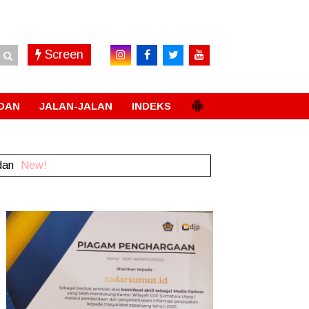
Screen
DAN
JALAN-JALAN
INDEKS
dan
New!