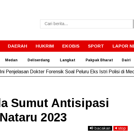
DAERAH
HUKRIM
EKOBIS
SPORT
LAPOR N
Medan
Deliserdang
Langkat
Pakpak Bharat
Dairi
Ini Penjelasan Dokter Forensik Soal Peluru Eks Istri Polisi di Me
lda Sumut Antisipasi
 Nataru 2023
bacakan
stop