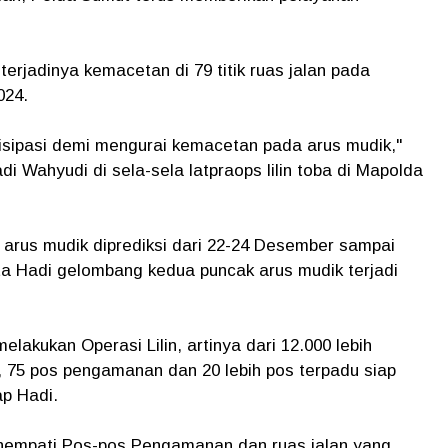
rjadinya kemacetan di 79 titik ruas jalan pada
024.
isipasi demi mengurai kemacetan pada arus mudik,"
Wahyudi di sela-sela latpraops lilin toba di Mapolda
arus mudik diprediksi dari 22-24 Desember sampai
ta Hadi gelombang kedua puncak arus mudik terjadi
akukan Operasi Lilin, artinya dari 12.000 lebih
 75 pos pengamanan dan 20 lebih pos terpadu siap
ap Hadi.
enempati Pos-pos Pengamanan dan ruas jalan yang