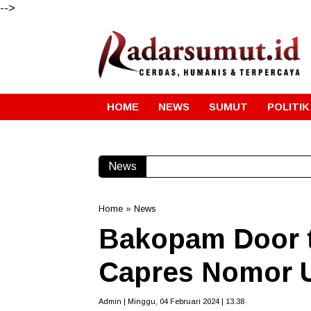
-->
HOME
NEWS
SUMUT
POLITIK
News
Gube
Home
»
News
Bakopam Door 
Capres Nomor U
Admin | Minggu, 04 Februari 2024 | 13.38