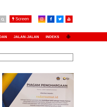
Screen
DAN
JALAN-JALAN
INDEKS
Permanen
New!