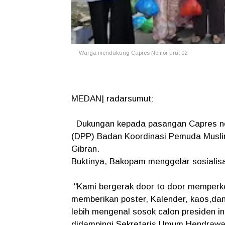
Warga mendukung Capres Nomor urut 02
MEDAN| radarsumut:
Dukungan kepada pasangan Capres nomo
(DPP) Badan Koordinasi Pemuda Musli
Gibran.
Buktinya, Bakopam menggelar sosialisas
"Kami bergerak door to door memperk
memberikan poster, Kalender, kaos,da
lebih mengenal sosok calon presiden i
didampingi Sekretaris Umum Hendrawa