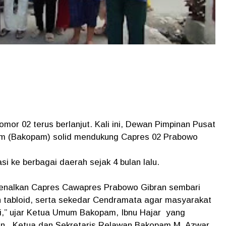
r 02 terus berlanjut. Kali ini, Dewan Pimpinan Pusat
m (Bakopam) solid mendukung Capres 02 Prabowo
i ke berbagai daerah sejak 4 bulan lalu.
enalkan Capres Cawapres Prabowo Gibran sembari
n tabloid, serta sekedar Cendramata agar masyarakat
ni,” ujar Ketua Umum Bakopam, Ibnu Hajar yang
n, Ketua dan Sekretaris Relawan Bakopam M. Azwar