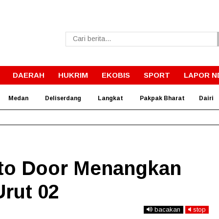
DAERAH
HUKRIM
EKOBIS
SPORT
LAPOR N
Medan
Deliserdang
Langkat
Pakpak Bharat
Dairi
rnur Bobby Wujudkan Impian SMPN 4 Sitolu Ori Miliki Gedung 
to Door Menangkan
rut 02
bacakan
stop