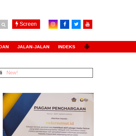
Screen
DAN
JALAN-JALAN
INDEKS
li
New!