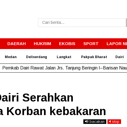
DAERAH
HUKRIM
EKOBIS
SPORT
LAPOR N
Medan
Deliserdang
Langkat
Pakpak Bharat
Dairi
Pemkab Dairi Rawat Jalan Jrs. Tanjung Beringin I–Barisan Nau
Dairi Serahkan
a Korban kebakaran
bacakan
stop