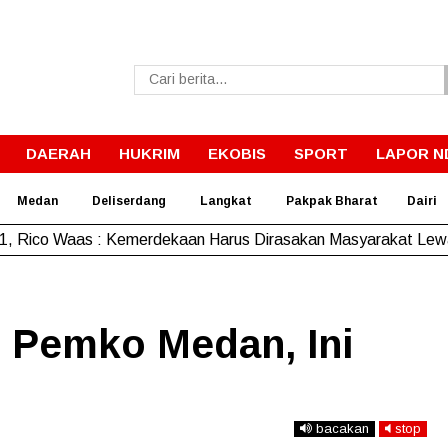
DAERAH
HUKRIM
EKOBIS
SPORT
LAPOR N
Medan
Deliserdang
Langkat
Pakpak Bharat
Dairi
, Rico Waas : Kemerdekaan Harus Dirasakan Masyarakat Lewa
 Pemko Medan, Ini
bacakan
stop