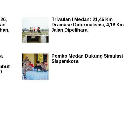
26,
Triwulan I Medan: 21,46 Km
uan
Drainase Dinormalisasi, 4,18 Km
han,
Jalan Dipelihara
ja
Pemko Medan Dukung Simulasi
Sispamkota
mbut
0