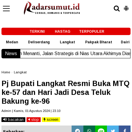
-->
TERKINI
HASTAG
TERPOPULER
Medan
Deliserdang
Langkat
Pakpak Bharat
Dairi
, Jalan Strategis di Nias Utara Akhirnya Diaspal Era Gubernur
News
Home
»
Langkat
Pj Bupati Langkat Resmi Buka MTQ
ke-57 dan Hari Jadi Desa Teluk
Bakung ke-96
Admin | Kamis, 01 Agustus 2024 | 23.10
bacakan
stop
screen
Sebarkan: