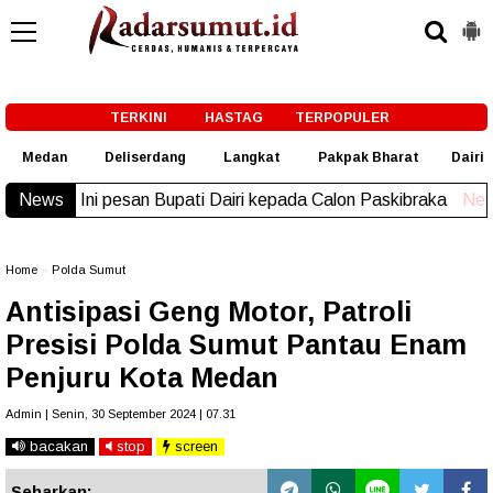
-->
TERKINI
HASTAG
TERPOPULER
Medan
Deliserdang
Langkat
Pakpak Bharat
Dairi
News
Ini pesan Bupati Dairi kepada Calon Paskibraka
New!
Home
»
Polda Sumut
Antisipasi Geng Motor, Patroli
Presisi Polda Sumut Pantau Enam
Penjuru Kota Medan
Admin | Senin, 30 September 2024 | 07.31
bacakan
stop
screen
Sebarkan: