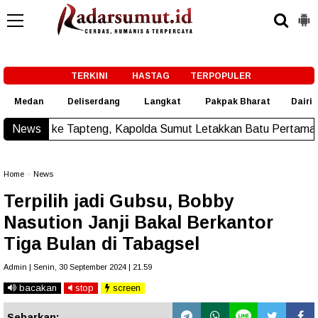
-->
TERKINI
HASTAG
TERPOPULER
Medan
Deliserdang
Langkat
Pakpak Bharat
Dairi
eng, Kapolda Sumut Letakkan Batu Pertama Pembangunan Rus
News
Home
»
News
Terpilih jadi Gubsu, Bobby
Nasution Janji Bakal Berkantor
Tiga Bulan di Tabagsel
Admin | Senin, 30 September 2024 | 21.59
bacakan
stop
screen
Sebarkan: