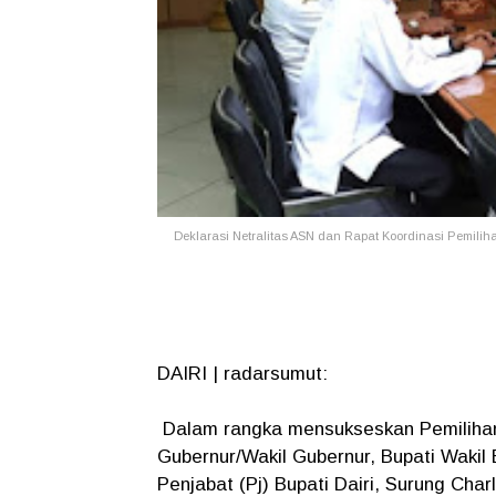
Deklarasi Netralitas ASN dan Rapat Koordinasi Pemili
DAIRI | radarsumut:
Dalam rangka mensukseskan Pemilihan
Gubernur/Wakil Gubernur, Bupati Wakil 
Penjabat (Pj) Bupati Dairi, Surung Char