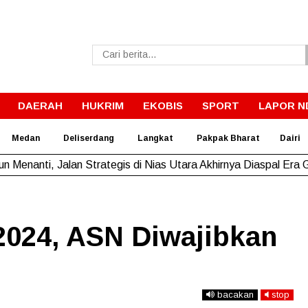
DAERAH
HUKRIM
EKOBIS
SPORT
LAPOR N
Medan
Deliserdang
Langkat
Pakpak Bharat
Dairi
un Menanti, Jalan Strategis di Nias Utara Akhirnya Diaspal Era
2024, ASN Diwajibkan
bacakan
stop