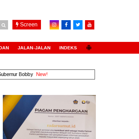
Screen
DAN
JALAN-JALAN
INDEKS
 Gubernur Bobby
New!