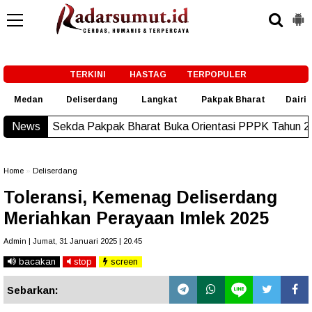
-->
TERKINI
HASTAG
TERPOPULER
Medan
Deliserdang
Langkat
Pakpak Bharat
Dairi
ekda Pakpak Bharat Buka Orientasi PPPK Tahun 2026
News
New!
Home
»
Deliserdang
Toleransi, Kemenag Deliserdang
Meriahkan Perayaan Imlek 2025
Admin | Jumat, 31 Januari 2025 | 20.45
bacakan
stop
screen
Sebarkan: