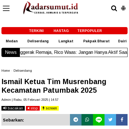
-->
TERKINI
HASTAG
TERPOPULER
Medan
Deliserdang
Langkat
Pakpak Bharat
Dairi
 Remaja, Rico Waas: Jangan Hanya Aktif Saat Ada Acara
News
New
Home
»
Deliserdang
Ismail Ketua Tim Musrenbang
Kecamatan Patumbak 2025
Admin | Rabu, 05 Februari 2025 | 14.57
bacakan
stop
screen
Sebarkan: