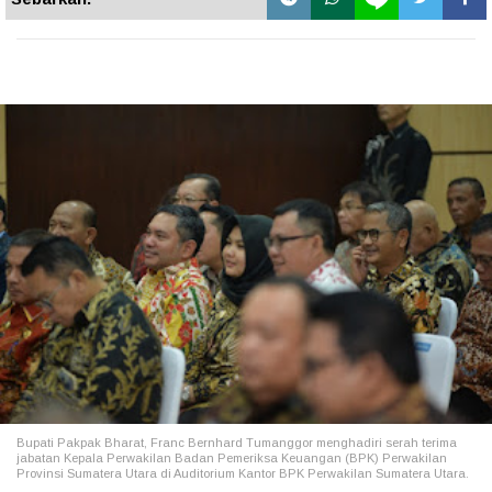
Bupati Pakpak Bharat, Franc Bernhard Tumanggor menghadiri serah terima
jabatan Kepala Perwakilan Badan Pemeriksa Keuangan (BPK) Perwakilan
Provinsi Sumatera Utara di Auditorium Kantor BPK Perwakilan Sumatera Utara.