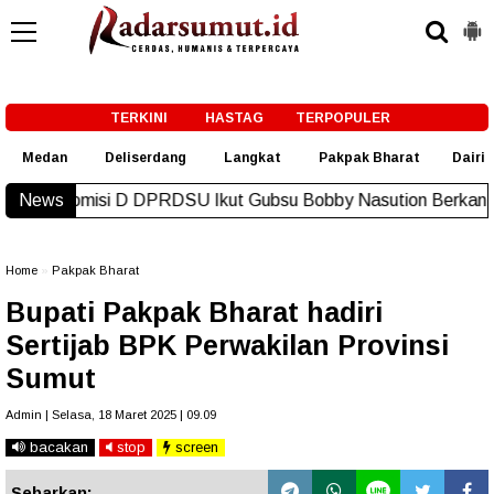
-->
TERKINI
HASTAG
TERPOPULER
Medan
Deliserdang
Langkat
Pakpak Bharat
Dairi
DPRDSU Ikut Gubsu Bobby Nasution Berkantor di Nias
News
New!
Home
»
Pakpak Bharat
Bupati Pakpak Bharat hadiri
Sertijab BPK Perwakilan Provinsi
Sumut
Admin | Selasa, 18 Maret 2025 | 09.09
bacakan
stop
screen
Sebarkan: