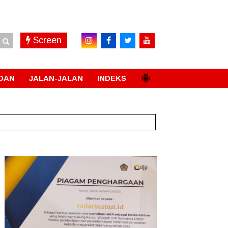
Screen
DAN
JALAN-JALAN
INDEKS
ias
New!