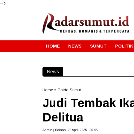
-->
HOME
NEWS
SUMUT
POLITIK
News
Home
»
Polda Sumut
Judi Tembak Ika
Delitua
Admin | Selasa, 22 April 2025 | 20.45