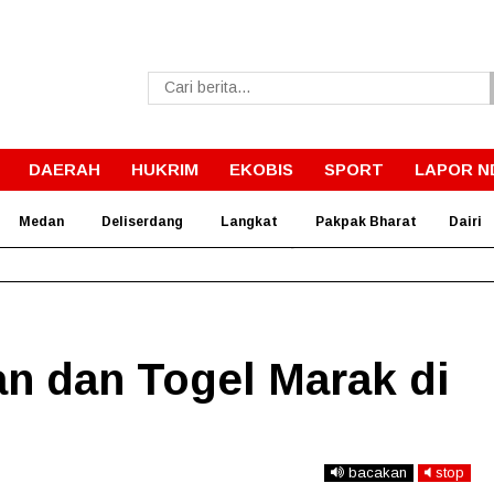
DAERAH
HUKRIM
EKOBIS
SPORT
LAPOR N
Medan
Deliserdang
Langkat
Pakpak Bharat
Dairi
Komisi D DPRDSU Ikut Gubsu Bobby Nasution Berkantor di N
n dan Togel Marak di
bacakan
stop