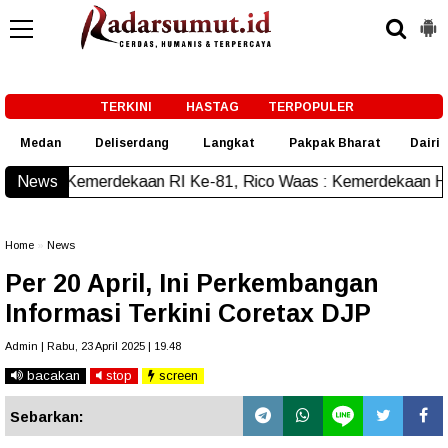
-->
TERKINI
HASTAG
TERPOPULER
Medan
Deliserdang
Langkat
Pakpak Bharat
Dairi
n RI Ke-81, Rico Waas : Kemerdekaan Harus Dirasakan Masya
News
Home
»
News
Per 20 April, Ini Perkembangan
Informasi Terkini Coretax DJP
Admin | Rabu, 23 April 2025 | 19.48
bacakan
stop
screen
Sebarkan: