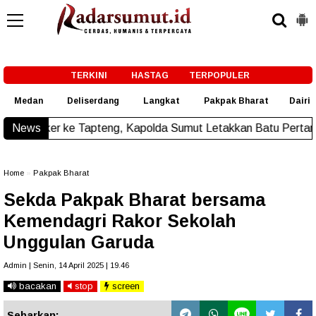
-->
TERKINI
HASTAG
TERPOPULER
Medan
Deliserdang
Langkat
Pakpak Bharat
Dairi
pteng, Kapolda Sumut Letakkan Batu Pertama Pembangunan R
News
Home
»
Pakpak Bharat
Sekda Pakpak Bharat bersama
Kemendagri Rakor Sekolah
Unggulan Garuda
Admin | Senin, 14 April 2025 | 19.46
bacakan
stop
screen
Sebarkan: