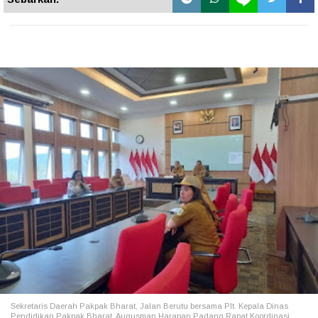
Sekretaris Daerah Pakpak Bharat, Jalan Berutu bersama Plt. Kepala Dinas
Pendidikan Pakpak Bharat, Augusman Harapan Padang Rapat Koordinasi