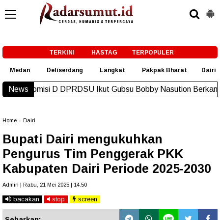
-->
TERKINI
HASTAG
TERPOPULER
Medan
Deliserdang
Langkat
Pakpak Bharat
Dairi
DPRDSU Ikut Gubsu Bobby Nasution Berkantor di Nias
News
New!
Home
»
Dairi
Bupati Dairi mengukuhkan
Pengurus Tim Penggerak PKK
Kabupaten Dairi Periode 2025-2030
Admin | Rabu, 21 Mei 2025 | 14.50
bacakan
stop
screen
Sebarkan: