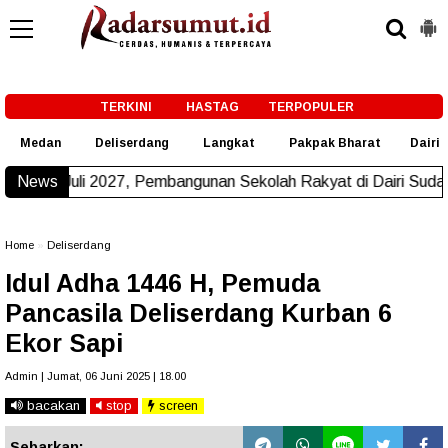
-->
TERKINI
HASTAG
TERPOPULER
Medan
Deliserdang
Langkat
Pakpak Bharat
Dairi
 Pembangunan Sekolah Rakyat di Dairi Sudah Beroperasi
News
New!
Home
»
Deliserdang
Idul Adha 1446 H, Pemuda
Pancasila Deliserdang Kurban 6
Ekor Sapi
Admin | Jumat, 06 Juni 2025 | 18.00
bacakan
stop
screen
Sebarkan: