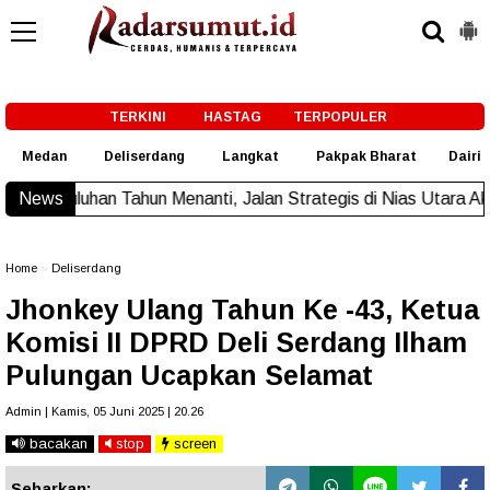
-->
TERKINI
HASTAG
TERPOPULER
Medan
Deliserdang
Langkat
Pakpak Bharat
Dairi
un Menanti, Jalan Strategis di Nias Utara Akhirnya Diaspal Er
News
Home
»
Deliserdang
Jhonkey Ulang Tahun Ke -43, Ketua
Komisi II DPRD Deli Serdang Ilham
Pulungan Ucapkan Selamat
Admin | Kamis, 05 Juni 2025 | 20.26
bacakan
stop
screen
Sebarkan: