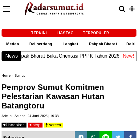
-->
TERKINI
HASTAG
TERPOPULER
Medan
Deliserdang
Langkat
Pakpak Bharat
Dairi
Ini pesan Bupati Dairi kepada Calon Paskibraka
Ne
News
Home
»
Sumut
Pemprov Sumut Komitmen
Pelestarian Kawasan Hutan
Batangtoru
Admin | Selasa, 24 Juni 2025 | 19.33
bacakan
stop
screen
Sebarkan: