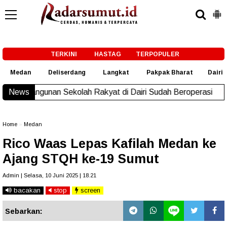
-->
TERKINI
HASTAG
TERPOPULER
Medan
Deliserdang
Langkat
Pakpak Bharat
Dairi
Pembangunan Sekolah Rakyat di Dairi Sudah Beroperasi
News
New!
Home
»
Medan
Rico Waas Lepas Kafilah Medan ke
Ajang STQH ke-19 Sumut
Admin | Selasa, 10 Juni 2025 | 18.21
bacakan
stop
screen
Sebarkan: