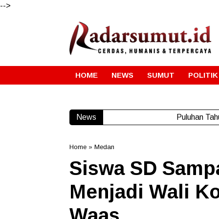
-->
HOME
NEWS
SUMUT
POLITIK
News
Puluhan Tah
Home
»
Medan
Siswa SD Sampa
Menjadi Wali K
Waas