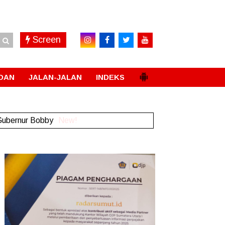
Screen
DAN
JALAN-JALAN
INDEKS
 Gubernur Bobby
New!