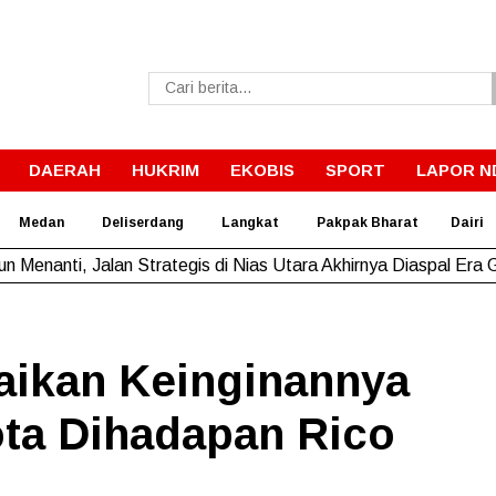
DAERAH
HUKRIM
EKOBIS
SPORT
LAPOR N
Medan
Deliserdang
Langkat
Pakpak Bharat
Dairi
un Menanti, Jalan Strategis di Nias Utara Akhirnya Diaspal Era
ikan Keinginannya
ota Dihadapan Rico