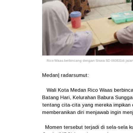
Rico Waas berbincang dengan Siswa SD 060831di jala
Medan| radarsumut:
Wali Kota Medan Rico Waas berbincan
Batang Hari, Kelurahan Babura Sungg
tentang cita-cita yang mereka impika
memberanikan diri menjawab ingin menj
Momen tersebut terjadi di sela-sela k