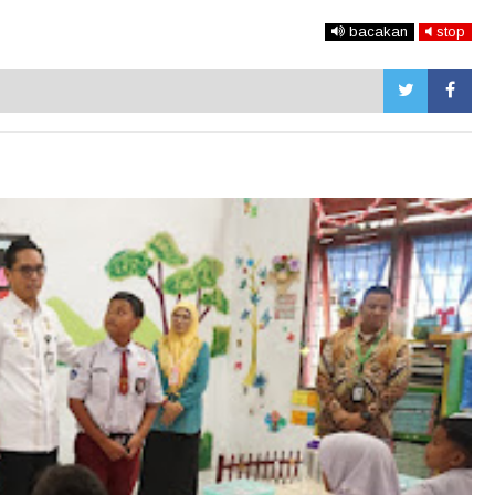
bacakan
stop