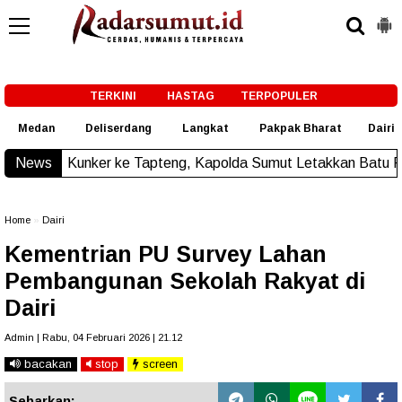
-->
TERKINI
HASTAG
TERPOPULER
Medan
Deliserdang
Langkat
Pakpak Bharat
Dairi
r ke Tapteng, Kapolda Sumut Letakkan Batu Pertama Pemban
News
Home
»
Dairi
Kementrian PU Survey Lahan
Pembangunan Sekolah Rakyat di
Dairi
Admin | Rabu, 04 Februari 2026 | 21.12
bacakan
stop
screen
Sebarkan: