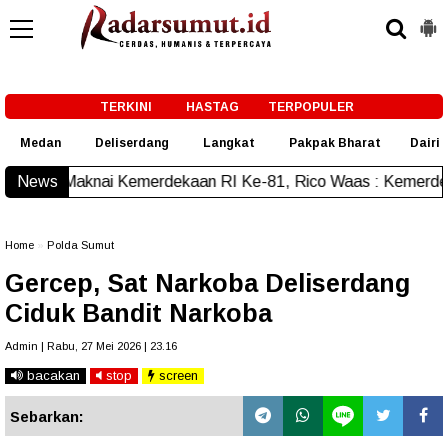
-->
TERKINI
HASTAG
TERPOPULER
Medan
Deliserdang
Langkat
Pakpak Bharat
Dairi
emerdekaan RI Ke-81, Rico Waas : Kemerdekaan Harus Dirasa
News
Home
»
Polda Sumut
Gercep, Sat Narkoba Deliserdang
Ciduk Bandit Narkoba
Admin | Rabu, 27 Mei 2026 | 23.16
bacakan
stop
screen
Sebarkan: