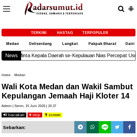
-->
TERKINI
HASTAG
TERPOPULER
Medan
Deliserdang
Langkat
Pakpak Bharat
Dairi
epala Daerah se-Kepulauan Nias Percepat Usulan BKP 2027
News
N
Home
»
Medan
Wali Kota Medan dan Wakil Sambut
Kepulangan Jemaah Haji Kloter 14
Admin | Senin, 15 Juni 2026 | 20.37
bacakan
stop
screen
Sebarkan: