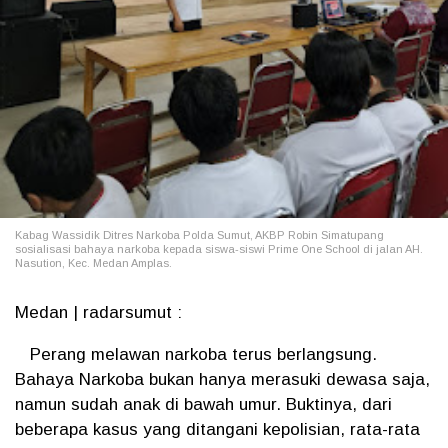
Kabag Wassidik Ditres Narkoba Polda Sumut, AKBP Robin Simatupang
sosialisasi bahaya narkoba kepada siswa-siswi Prime One School di jalan AH.
Nasution, Kec. Medan Amplas.
Medan | radarsumut :
Perang melawan narkoba terus berlangsung.
Bahaya Narkoba bukan hanya merasuki dewasa saja,
namun sudah anak di bawah umur. Buktinya, dari
beberapa kasus yang ditangani kepolisian, rata-rata