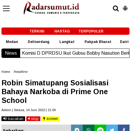
-->
TERKINI
HASTAG
TERPOPULER
Medan
Deliserdang
Langkat
Pakpak Bharat
Dairi
 DPRDSU Ikut Gubsu Bobby Nasution Berkantor di Nias
News
New!
Home
»
Headline
Robin Simatupang Sosialisasi
Bahaya Narkoba di Prime One
School
Admin | Selasa, 14 Juni 2022 | 21.09
bacakan
stop
screen
Sebarkan: